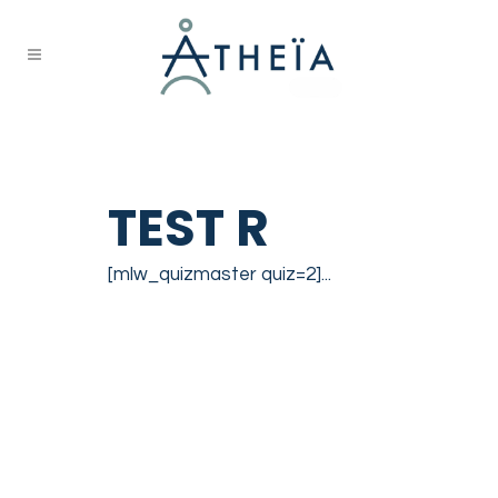
Archive
TEST R
[mlw_quizmaster quiz=2]...
READ MORE