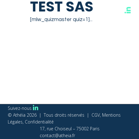
TEST SAS
[mlw_quizmaster quiz=1]...
READ MORE
Suivez-nous
© Athéïa
2026 | Tous droits réservés |
CGV, Mentions
Légales, Confidentialité
17, rue Choiseul – 75002 Paris
contact@atheia.fr