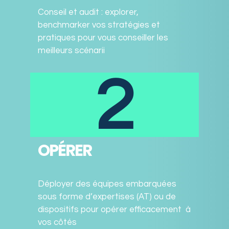
Conseil et audit : explorer,
benchmarker vos stratégies et
pratiques pour vous conseiller les
meilleurs scénarii
2
OPÉRER
Déployer des équipes embarquées
sous forme d’expertises (AT) ou de
dispositifs pour opérer efficacement à
vos côtés